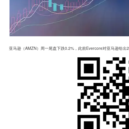
亚马逊（AMZN）周一尾盘下跌0.2%，此前Evercore对亚马逊给出2