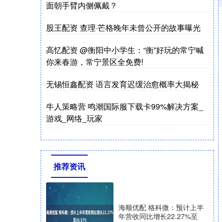
面朝手臂内侧佩戴？
股王配资 查理·芒格晚年未曾公开的故事曝光
高忆配资 @衡阳中小学生：“衡”好玩的常宁喊
你来春游，常宁景区全免费!
无锡恒鑫配资 语言发育迟缓治愈概率大揭秘
牛人策略营 鸣潮国际服下载卡99%解决方案_
游戏_网络_玩家
推荐资讯
海顺优配 格科微：预计上半
年营收同比增长22.27%至