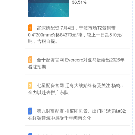
36.51%
​富深所配资 7月4日，宁波市场T2紫铜带
1
0.4*300mm价格84370元/吨，较上一日跌510元/
吨，含税自提。
​金十配资官网 Evercore对亚马逊给出2026年
2
看涨预期
​七星配资官网 辽粤大战始终备受关注 杨鸣：
3
全力以赴去拼广东队
​第九财富配资 推窗即见景、出门即观演&#32;
4
在红砖建筑中感受千年闽南文化