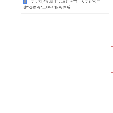
​文商期货配资 甘肃嘉峪关市工人文化宫搭
5
建“双驱动”“三联动”服务体系