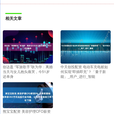
相关文章
创达盈 “军旅歌手”耿为华：离婚
中天创投配资 电动车充电桩如
当天与女儿抱头痛哭，今51岁
何实现“即插即充”？「量子新
还单身
能」_用户_进行_智能
熊宝宝配资 美容护理CFO薪资