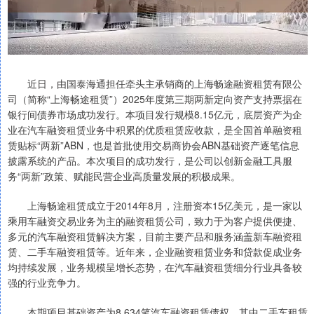
近日，由国泰海通担任牵头主承销商的上海畅途融资租赁有限公
司（简称“上海畅途租赁”）2025年度第三期两新定向资产支持票据在
银行间债券市场成功发行。本项目发行规模8.15亿元，底层资产为企
业在汽车融资租赁业务中积累的优质租赁应收款，是全国首单融资租
赁贴标“两新”ABN，也是首批使用交易商协会ABN基础资产逐笔信息
披露系统的产品。本次项目的成功发行，是公司以创新金融工具服
务“两新”政策、赋能民营企业高质量发展的积极成果。
上海畅途租赁成立于2014年8月，注册资本15亿美元，是一家以
乘用车融资交易业务为主的融资租赁公司，致力于为客户提供便捷、
多元的汽车融资租赁解决方案，目前主要产品和服务涵盖新车融资租
赁、二手车融资租赁等。近年来，企业融资租赁业务和贷款促成业务
均持续发展，业务规模呈增长态势，在汽车融资租赁细分行业具备较
强的行业竞争力。
本期项目基础资产为8,634笔汽车融资租赁债权，其中二手车租赁