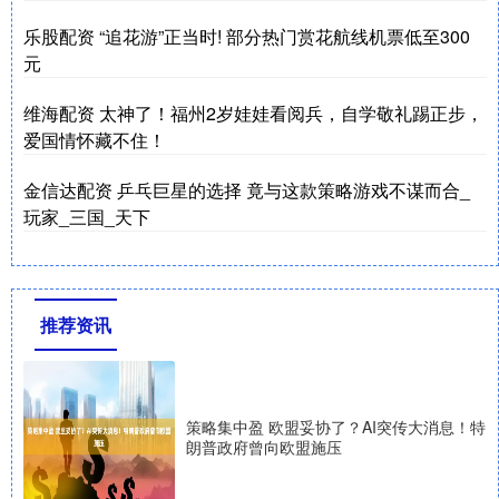
乐股配资 “追花游”正当时! 部分热门赏花航线机票低至300
元
维海配资 太神了！福州2岁娃娃看阅兵，自学敬礼踢正步，
爱国情怀藏不住！
金信达配资 乒乓巨星的选择 竟与这款策略游戏不谋而合_
玩家_三国_天下
推荐资讯
策略集中盈 欧盟妥协了？AI突传大消息！特
朗普政府曾向欧盟施压