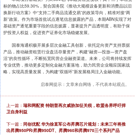
标的物占比59.30%，契合国务院《推动大规模设备更新和消费品以旧
换新行动方案》中“支持二手商品流通交易”的政策导向，精准对接“两
新”政策。作为市场首批试点逐笔信息披露的产品，本期ABN实现了对
基础资产逐笔重要字段的信息披露，显著提升产品透明度，有助于保
护投资人权益，促进资产证券化市场稳健发展。
国泰海通积极开展多层次金融工具创新，依托定向资产支持票据
产品，推动融资租赁行业盘活存量资产，构建“融资—投放—资产盘
活”的良性循环，不断拓宽民营企业融资渠道。未来，公司将持续发挥
专业优势，推动更多定制化金融方案落地，助力民营企业顺应国家战
略，实现高质量发展，为构建“双循环”新发展格局注入金融动能。
启泰网提示：文章来自网络，不代表本站观点。
上一篇：
瑞和网配资 特朗普再次威胁加征关税，欧盟各界呼吁捍
卫自身利益
下一篇：
同创优配 华为徐直军公布昇腾芯片规划：未来三年将推
出昇腾950PR/昇腾950DT、昇腾960和昇腾970三个系列产品