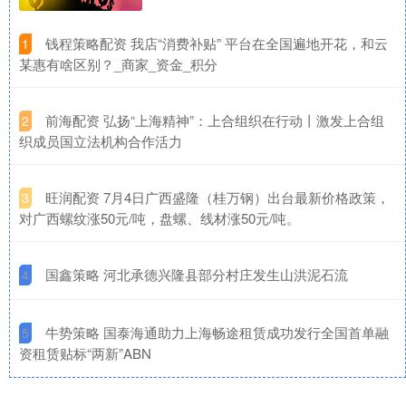
​钱程策略配资 我店“消费补贴” 平台在全国遍地开花，和云
1
某惠有啥区别？_商家_资金_积分
​前海配资 弘扬“上海精神”：上合组织在行动丨激发上合组
2
织成员国立法机构合作活力
​旺润配资 7月4日广西盛隆（桂万钢）出台最新价格政策，
3
对广西螺纹涨50元/吨，盘螺、线材涨50元/吨。
​国鑫策略 河北承德兴隆县部分村庄发生山洪泥石流
4
​牛势策略 国泰海通助力上海畅途租赁成功发行全国首单融
5
资租赁贴标“两新”ABN